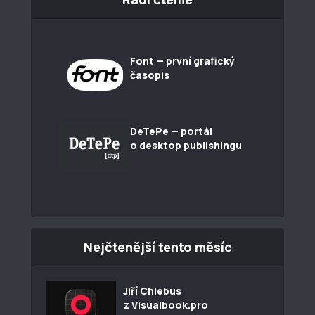
Font — první grafický
časopis
DeTePe — portál
o desktop publishingu
Nejčtenější tento měsíc
Jiří Chlebus
z Visualbook.pro