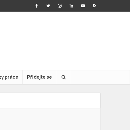
ky práce
Přidejte se