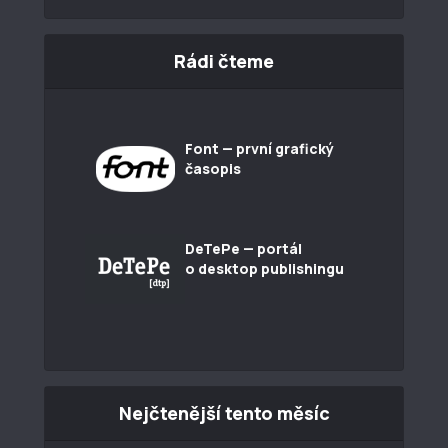
Rádi čteme
Font — první grafický
časopis
DeTePe — portál
o desktop publishingu
Nejčtenější tento měsíc