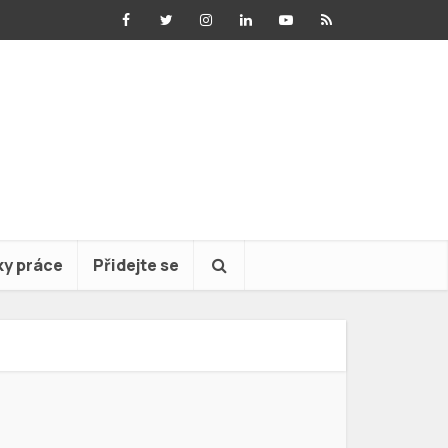
ky práce
Přidejte se