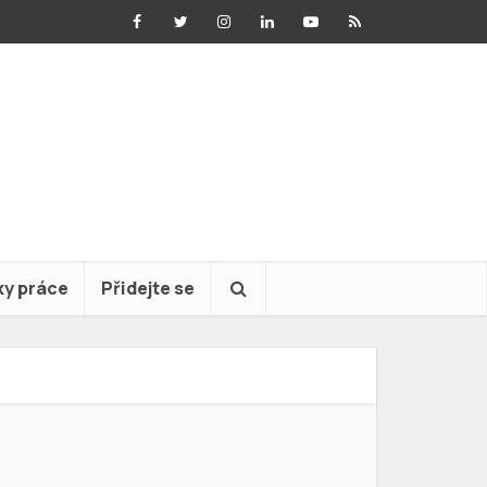
ky práce
Přidejte se