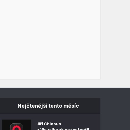
Nejčtenější tento měsíc
Jiří Chlebus
z Visualbook.pro vytvořil