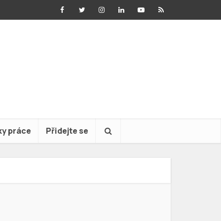
ky práce
Přidejte se