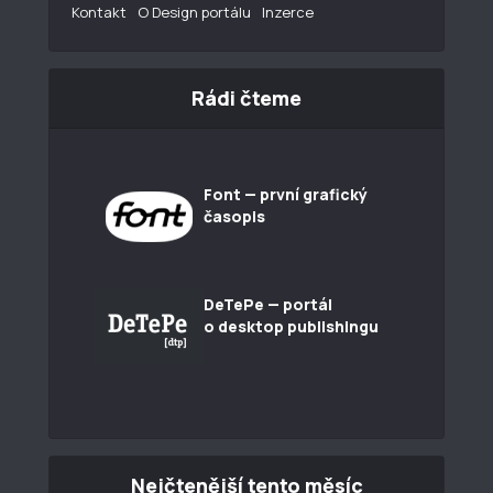
Kontakt
O Design portálu
Inzerce
Rádi čteme
Font — první grafický
časopis
DeTePe — portál
o desktop publishingu
Nejčtenější tento měsíc