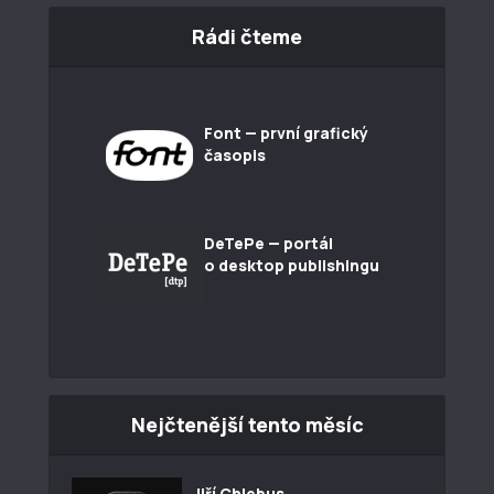
Rádi čteme
Font — první grafický
časopis
DeTePe — portál
o desktop publishingu
Nejčtenější tento měsíc
Jiří Chlebus