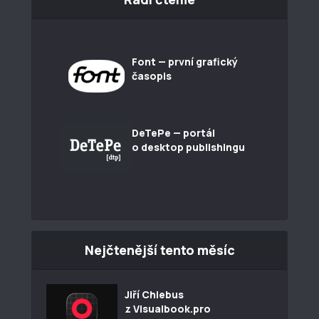
Font — první grafický
časopis
DeTePe — portál
o desktop publishingu
Nejčtenější tento měsíc
Jiří Chlebus
z Visualbook.pro