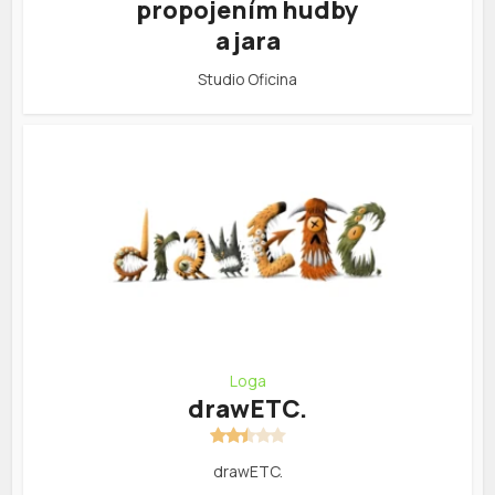
propojením hudby
a jara
Studio Oficina
Loga
drawETC.
drawETC.