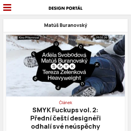
Matúš Buranovský
Článek
SMYK Fuckups vol. 2:
Přední čeští designéři
odhalí své neúspěchy