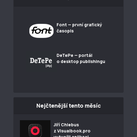
Font — první grafický
časopis
DeTePe — portál
o desktop publishingu
Nejčtenější tento měsíc
Jiří Chlebus
z Visualbook.pro
vytvořil aplikaci...