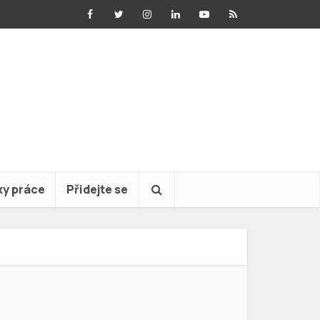
ky práce
Přidejte se