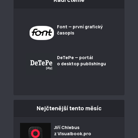
Font — první grafický
časopis
DeTePe — portál
o desktop publishingu
Nejčtenější tento měsíc
Jiří Chlebus
z Visualbook.pro