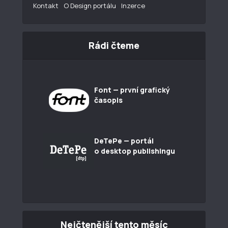
Kontakt
O Design portálu
Inzerce
Rádi čteme
Font — první grafický
časopis
DeTePe — portál
o desktop publishingu
Nejčtenější tento měsíc