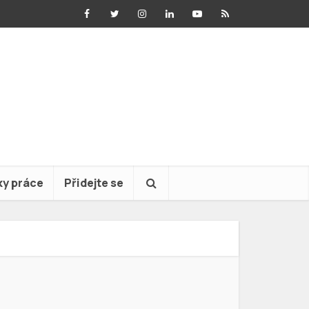
ky práce
Přidejte se