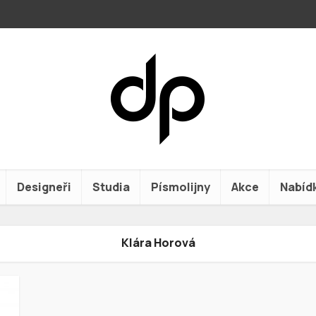
Designeři
Studia
Písmolijny
Akce
Nabíd
Klára Horová