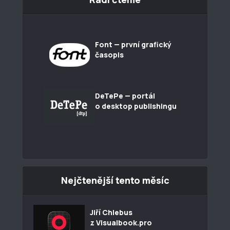
Font — první grafický
časopis
DeTePe — portál
o desktop publishingu
Nejčtenější tento měsíc
Jiří Chlebus
z Visualbook.pro