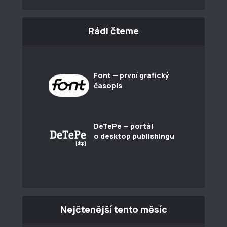
Rádi čteme
Font — první grafický
časopis
DeTePe — portál
o desktop publishingu
Nejčtenější tento měsíc