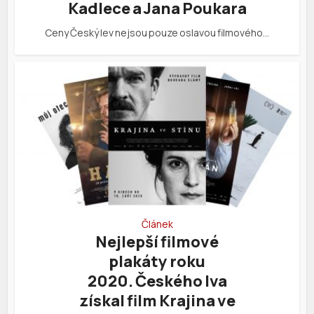
Kadlece a Jana Poukara
Ceny Český lev nejsou pouze oslavou filmového…
Článek
Nejlepší filmové
plakáty roku
2020. Českého lva
získal film Krajina ve