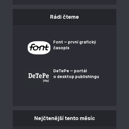
Rádi čteme
Font — první grafický
časopis
DeTePe — portál
o desktop publishingu
Nejčtenější tento měsíc