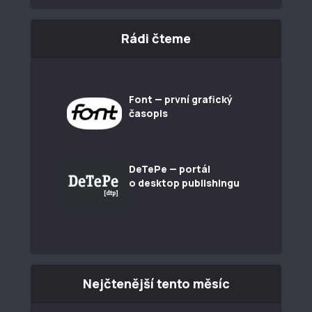
Rádi čteme
Font — první grafický
časopis
DeTePe — portál
o desktop publishingu
Nejčtenější tento měsíc