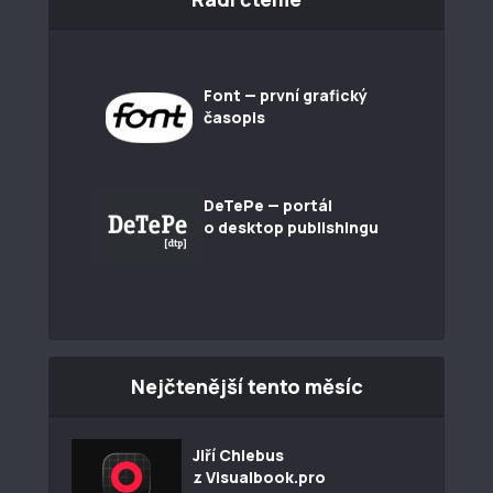
Font — první grafický
časopis
DeTePe — portál
o desktop publishingu
Nejčtenější tento měsíc
Jiří Chlebus
z Visualbook.pro