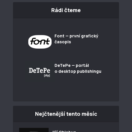
Rádi čteme
Font — první grafický
časopis
DeTePe — portál
o desktop publishingu
Nejčtenější tento měsíc