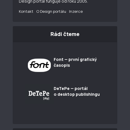
Design portál funguje od roku 2005.
Kontakt
O Design portálu
Inzerce
Rádi čteme
Font — první grafický
časopis
DeTePe — portál
o desktop publishingu