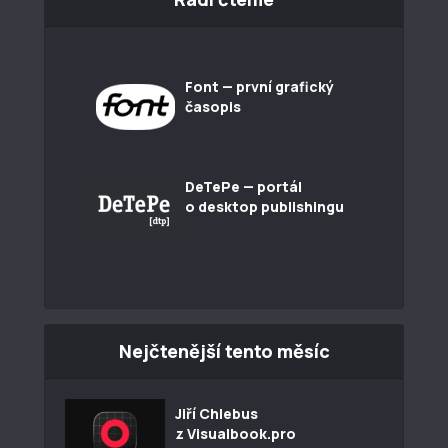
Font — první grafický
časopis
DeTePe — portál
o desktop publishingu
Nejčtenější tento měsíc
Jiří Chlebus
z Visualbook.pro