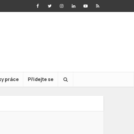
ky práce
Přidejte se