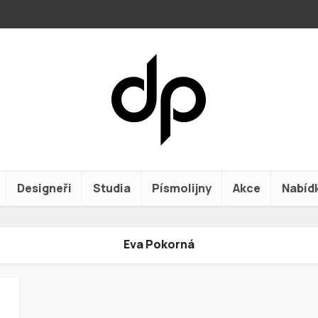
Designeři
Studia
Písmolijny
Akce
Nabíd
Eva Pokorná