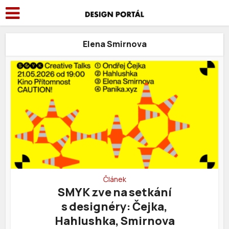
Elena Smirnova
Článek
SMYK zve na setkání
s designéry: Čejka,
Hahlushka, Smirnova