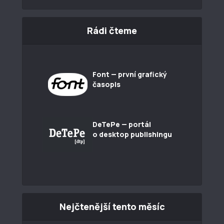
Rádi čteme
Font — první grafický
časopis
DeTePe — portál
o desktop publishingu
Nejčtenější tento měsíc