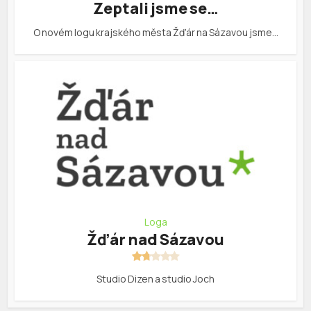
Zeptali jsme se…
O novém logu krajského města Žďár na Sázavou jsme…
Loga
Žďár nad Sázavou
Studio Dizen a studio Joch