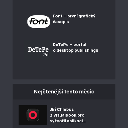
Font — první grafický
časopis
DeTePe — portál
o desktop publishingu
Nejčtenější tento měsíc
Jiří Chlebus
z Visualbook.pro
vytvořil aplikaci...