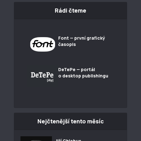
Rádi čteme
Font — první grafický
časopis
DeTePe — portál
o desktop publishingu
Nejčtenější tento měsíc
Jiří Chlebus