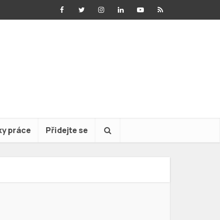
ky práce
Přidejte se