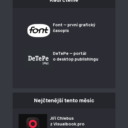
Font — první grafický
časopis
DeTePe — portál
o desktop publishingu
Nejčtenější tento měsíc
Jiří Chlebus
z Visualbook.pro