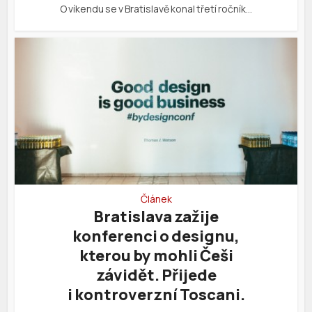
O víkendu se v Bratislavě konal třetí ročník…
Článek
Bratislava zažije
konferenci o designu,
kterou by mohli Češi
závidět. Přijede
i kontroverzní Toscani.