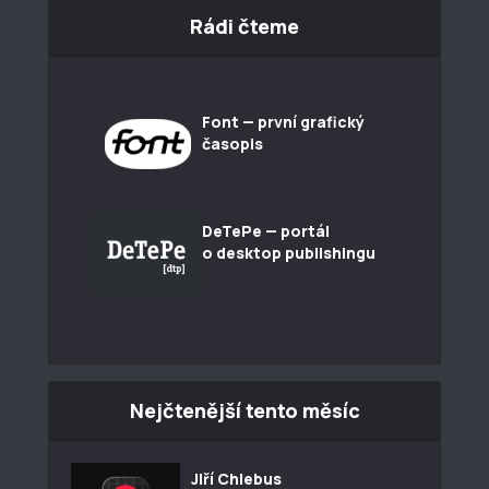
Rádi čteme
Font — první grafický
časopis
DeTePe — portál
o desktop publishingu
Nejčtenější tento měsíc
Jiří Chlebus