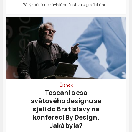
Pátý ročník nezávislého festivalu grafického…
Článek
Toscani a esa
světového designu se
sjeli do Bratislavy na
konfereci By Design.
Jaká byla?