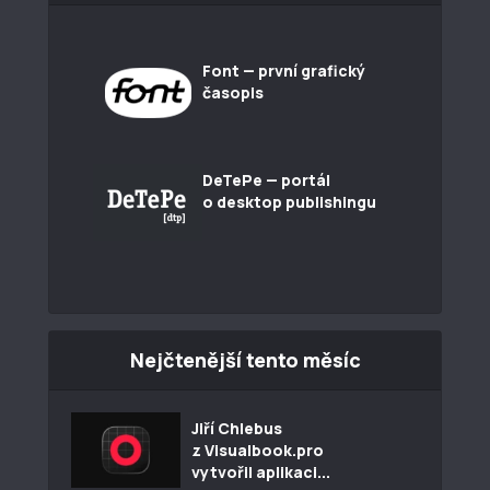
Font — první grafický
časopis
DeTePe — portál
o desktop publishingu
Nejčtenější tento měsíc
Jiří Chlebus
z Visualbook.pro
vytvořil aplikaci...