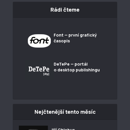
Rádi čteme
Font — první grafický
časopis
DeTePe — portál
o desktop publishingu
Nejčtenější tento měsíc
Jiří Chlebus