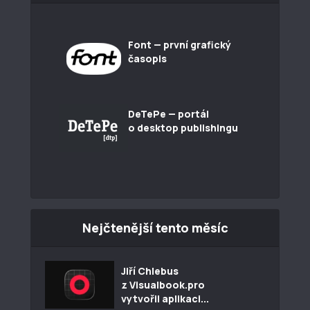
Font — první grafický
časopis
DeTePe — portál
o desktop publishingu
Nejčtenější tento měsíc
Jiří Chlebus
z Visualbook.pro
vytvořil aplikaci...