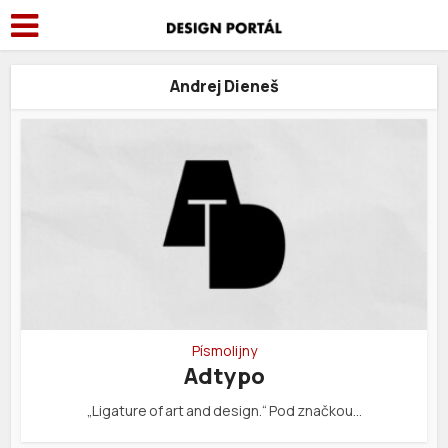
Andrej Dieneš
Písmolijny
Adtypo
„Ligature of art and design.“ Pod značkou…