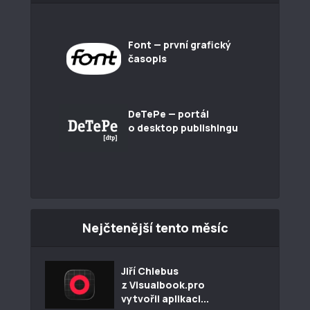
Font — první grafický
časopis
DeTePe — portál
o desktop publishingu
Nejčtenější tento měsíc
Jiří Chlebus
z Visualbook.pro
vytvořil aplikaci...