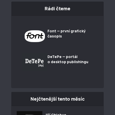
Rádi čteme
Font — první grafický
časopis
DeTePe — portál
o desktop publishingu
Nejčtenější tento měsíc
Jiří Chlebus