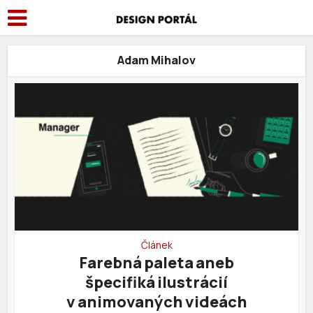
Adam Mihalov
Článek
Farebná paleta aneb
špecifiká ilustrácií
v animovaných videách