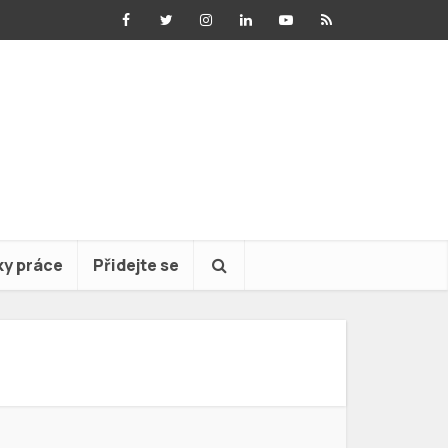
ky práce
Přidejte se