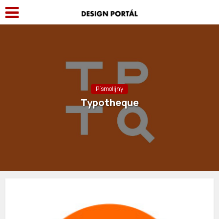
Písmolijny
Typotheque