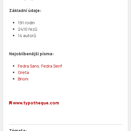
Základní údaje:
191 rodin
2410 řezů
14 autorů
Nejoblíbenější písma:
Fedra Sans
,
Fedra Serif
Greta
Brioni
www.typotheque.com