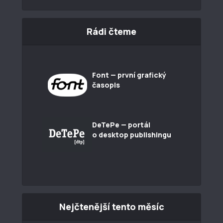
Rádi čteme
Font — první grafický
časopis
DeTePe — portál
o desktop publishingu
Nejčtenější tento měsíc