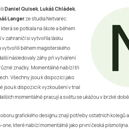
ili
Daniel Quisek
,
Lukáš Chládek
,
áš Langer
ze studia Netvarec.
 která se potkala na škole a během
v zahraničí si vytvořila lásku
nu vytvořili během magisterského
další následovaly záhy při vytváření
 různé značky. Momentálně nabízí tři
zech. Všechny jsou k dispozici jako
ré jsou k dispozici k vyzkoušení v trial
dalších momentálně pracují a světu se ukážou v brzké době
oboru grafického designu znají potřeby ostatních kolegů a
in-one, které nabízí momentálně jako první česká písmolijna