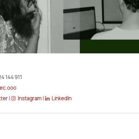
4 144 911
rec.ooo
tter
|
Instagram
|
LinkedIn