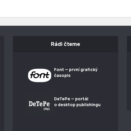
Rádi čteme
Font — první grafický
časopis
DeTePe — portál
o desktop publishingu