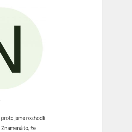
.
 proto jsme rozhodli
. Znamená to, že