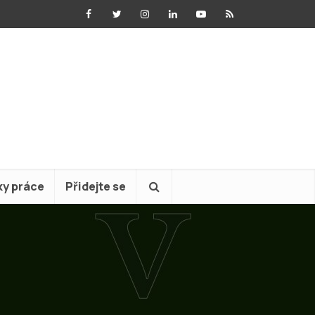
ky práce
Přidejte se