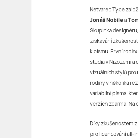
Netvarec Type založ
Jonáš Nobile
a
Tom
Skupinka designéru,
získávání zkušeností 
k písmu. První rodi
studia v Nizozemí a 
vizuálních stylů pro
rodiny v několika ře
variabilní písma, kte
verzích zdarma. Na 
Díky zkušenostem z 
pro licencování all-