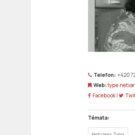
Telefon:
+420 72
Web:
type.netva
Facebook
|
Twi
Netvarec Type