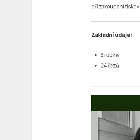
při zakoupení tiskové
Základní údaje:
3 rodiny
24 řezů