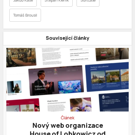
Jakub Kaše
Štěpán Kleník
Suitcase
Tomáš Brousil
Související články
Článek
Nový web organizace
House of Lobkowicz od