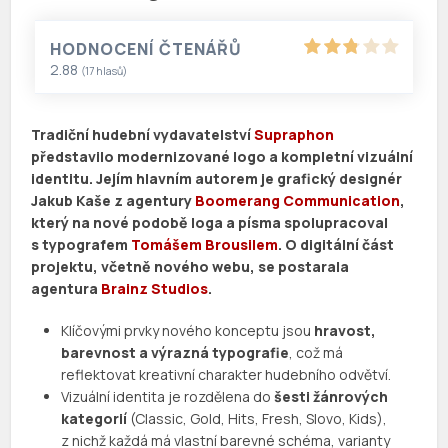
HODNOCENÍ ČTENÁŘŮ
2.88
(
17
hlasů)
Tradiční hudební vydavatelství
Supraphon
představilo modernizované logo a kompletní vizuální
identitu. Jejím hlavním autorem je grafický designér
Jakub Kaše z agentury
Boomerang Communication
,
který na nové podobě loga a písma spolupracoval
s typografem
Tomášem Brousilem
. O digitální část
projektu, včetně nového webu, se postarala
agentura
Brainz Studios
.
Klíčovými prvky nového konceptu jsou
hravost,
barevnost a výrazná typografie
, což má
reflektovat kreativní charakter hudebního odvětví.
Vizuální identita je rozdělena do
šesti žánrových
kategorií
(Classic, Gold, Hits, Fresh, Slovo, Kids),
z nichž každá má vlastní barevné schéma, varianty