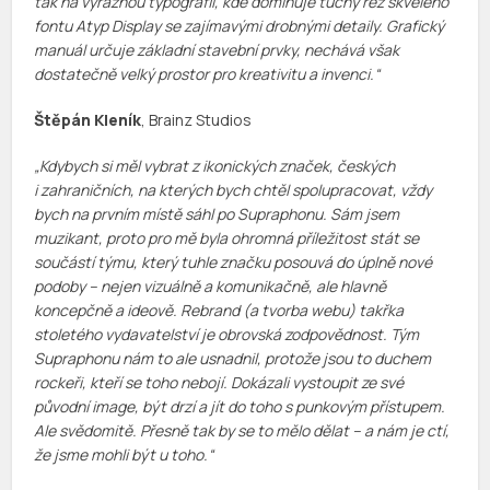
tak na výraznou typografii, kde dominuje tučný řez skvělého
fontu Atyp Display se zajímavými drobnými detaily. Grafický
manuál určuje základní stavební prvky, nechává však
dostatečně velký prostor pro kreativitu a invenci.
“
Štěpán Kleník
, Brainz Studios
„Kdybych si měl vybrat z ikonických značek, českých
i zahraničních, na kterých bych chtěl spolupracovat, vždy
bych na prvním místě sáhl po Supraphonu. Sám jsem
muzikant, proto pro mě byla ohromná příležitost stát se
součástí týmu, který tuhle značku posouvá do úplně nové
podoby – nejen vizuálně a komunikačně, ale hlavně
koncepčně a ideově. Rebrand (a tvorba webu) takřka
stoletého vydavatelství je obrovská zodpovědnost. Tým
Supraphonu nám to ale usnadnil, protože jsou to duchem
rockeři, kteří se toho nebojí. Dokázali vystoupit ze své
původní image, být drzí a jít do toho s punkovým přístupem.
Ale svědomitě. Přesně tak by se to mělo dělat – a nám je ctí,
že jsme mohli být u toho.“