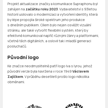
Projekt aktualizace značky a komunikace Supraphonu byl
zahájen na
začátku roku 2023
. Vydavatelství s 93letou
historií usilovalo o modernizaci a vytvoření identity, která
by lépe propojila široké spektrum jeho produkce
s dnešním publikem. Cílem bylo nejen osvěžit vizuální
stránku, ale také vytvořit flexibilní systém, který by
efektivně komunikoval napříč různými žánry a platformami,
včetně těch digitálních, a oslovil tak i mladší generaci
posluchačů.
Původní logo
Ke značce neodmyslitelně patří logo lva s lyrou, jehož
původní verze byla navržena v roce 1949
Václavem
Zajíčkem
. V průběhu desetiletí prošlo logo několika
obměnami.