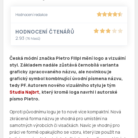
Hodnocení redakce
HODNOCENÍ ČTENÁŘŮ
2.93
(
76
hlasů)
Česká módní značka Pietro Filipi mění logo a vizuální
styl. Základem nadále zůstává černobílá varianta
graficky zpracovaného názvu, ale novinkou je
grafický symbol kombinující úvodní písmena názvu,
tedy PF. Autorem nového vizuálního stylu je tým
Studia Najbrt
, který kromě loga navrhl i autorské
písmo Pietro.
Oproti původnímu logu je to nové více kompaktní. Nová
zkrácená forma názvu je vhodná pro umístění na
samotných výrobcích či visačkách. Navíc je vhodný pro
práci ve formě opakujícího se vzoru, který lze použít na