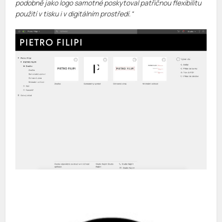
podobně jako logo samotné poskytoval patřičnou flexibilitu
použití v tisku i v digitálním prostředí.
“