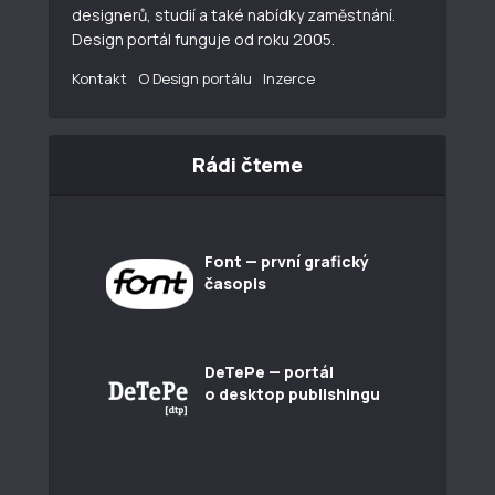
designerů, studií a také nabídky zaměstnání.
Design portál funguje od roku 2005.
Kontakt
O Design portálu
Inzerce
Rádi čteme
Font — první grafický
časopis
DeTePe — portál
o desktop publishingu