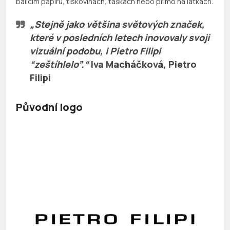
balícím papíru, tiskovinách, taškách nebo přímo na látkách.
„Stejně jako většina světových značek,
které v posledních letech inovovaly svoji
vizuální podobu, i Pietro Filipi
“zeštíhlelo”.“
Iva Macháčková
, Pietro
Filipi
Původní logo