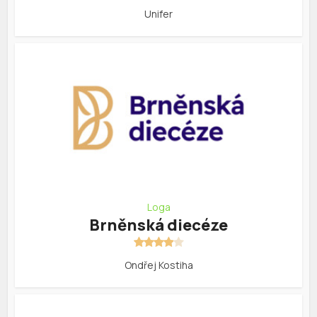
Unifer
Loga
Brněnská diecéze
Ondřej Kostiha