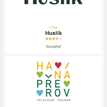
Loga
Huslík
Slow&Rat