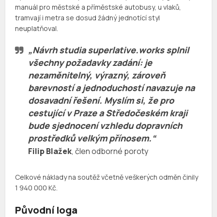
manuál pro městské a příměstské autobusy, u vlaků,
tramvají i metra se dosud žádný jednotící styl
neuplatňoval.
„Návrh studia superlative.works splnil
všechny požadavky zadání: je
nezaměnitelný, výrazný, zároveň
barevností a jednoduchostí navazuje na
dosavadní řešení. Myslím si, že pro
cestující v Praze a Středočeském kraji
bude sjednocení vzhledu dopravních
prostředků velkým přínosem.“
Filip Blažek
, člen odborné poroty
Celkové náklady na soutěž včetně veškerých odměn činily
1 940 000 Kč.
Původní loga