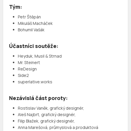
Tým:
Petr Štěpán
Mikuláš Macháček
Bohumil Vašák
Účastníci soutěže:
Heyduk, Musil & Strnad
Mr. Steinert
ReDesign
Side2
superlative.works
Nezávislá část poroty:
Rostislav Vaněk, grafický designér,
Aleš Najbrt, grafický designér,
FiIip Blažek, grafický designér,
Anna Marešová, průmyslová a produktová