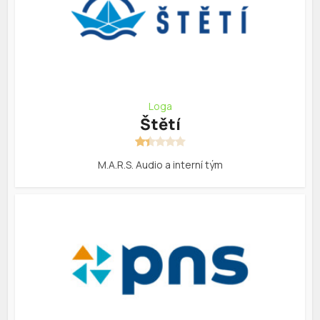
Loga
Štětí
M.A.R.S. Audio a interní tým