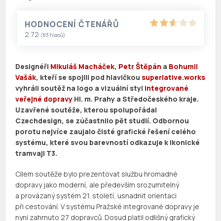
HODNOCENÍ ČTENÁŘŮ
2.72
(
83
hlasů)
Designéři
Mikuláš Macháček
,
Petr Štěpán
a
Bohumil
Vašák
, kteří se spojili pod hlavičkou
superlative.works
vyhráli soutěž na logo a vizuální styl
integrované
veřejné dopravy
Hl. m. Prahy a Středočeského kraje.
Uzavřené soutěže, kterou spolupořádal
Czechdesign, se zúčastnilo pět studií. Odbornou
porotu nejvíce zaujalo čisté grafické řešení celého
systému, které svou barevností odkazuje k ikonické
tramvaji T3.
Cílem soutěže bylo prezentovat službu hromadné
dopravy jako moderní, ale především srozumitelný
a provázaný systém 21. století, usnadnit orientaci
při cestování. V systému Pražské integrované dopravy je
nyní zahrnuto 27 dopravců. Dosud platil odlišný grafický