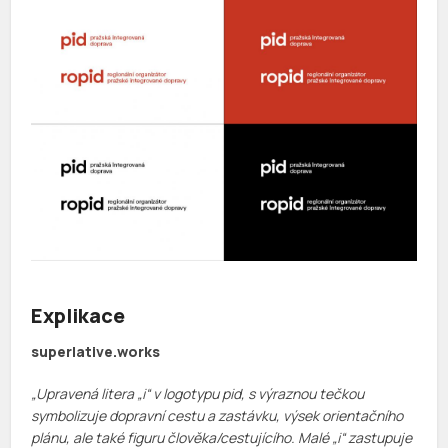
Explikace
superlative.works
„Upravená litera „i“ v logotypu pid, s výraznou tečkou
symbolizuje dopravní cestu a zastávku, výsek orientačního
plánu, ale také figuru člověka/cestujícího. Malé „i“ zastupuje