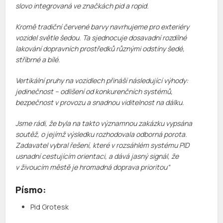
slovo integrovaná ve značkách pid a ropid.
Kromě tradiční červené barvy navrhujeme pro exteriéry
vozidel světle šedou. Ta sjednocuje dosavadní rozdílné
lakování dopravních prostředků různými odstíny šedé,
stříbrné a bílé.
Vertikální pruhy na vozidlech přináší následující výhody:
jedinečnost – odlišení od konkurenčních systémů,
bezpečnost v provozu a snadnou viditelnost na dálku.
Jsme rádi, že byla na takto významnou zakázku vypsána
soutěž, o jejímž výsledku rozhodovala odborná porota.
Zadavatel vybral řešení, které v rozsáhlém systému PID
usnadní cestujícím orientaci, a dává jasný signál, že
v živoucím městě je hromadná doprava prioritou“
Písmo:
Pid Grotesk