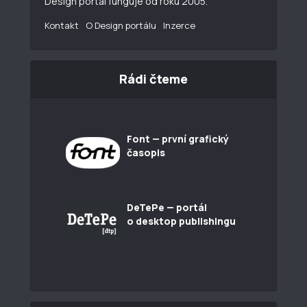
Design portál funguje od roku 2005.
Kontakt
O Design portálu
Inzerce
Rádi čteme
Font — první grafický
časopis
DeTePe — portál
o desktop publishingu