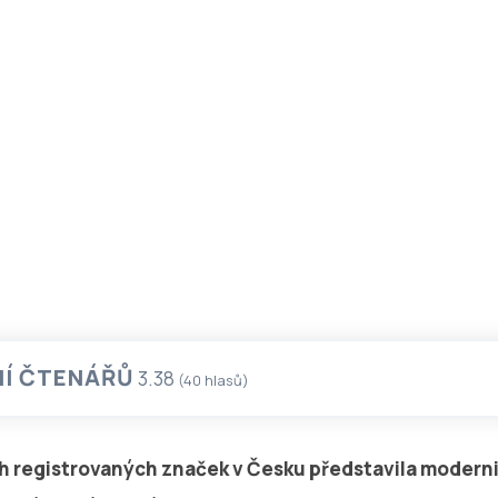
Í ČTENÁŘŮ
3.38
(
40
hlasů)
ch registrovaných značek v Česku představila modern