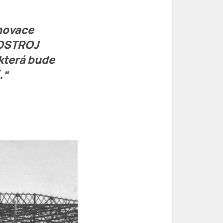
inovace
í OSTROJ
 která bude
.“