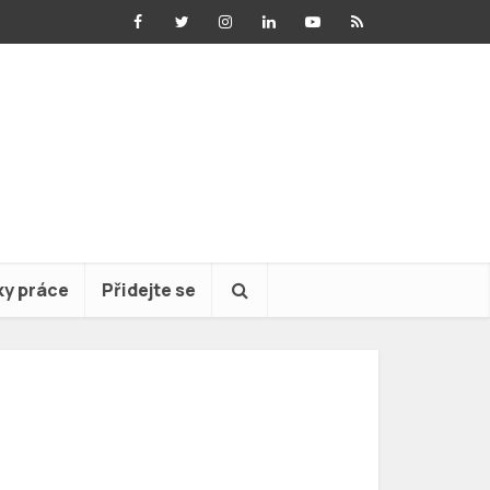
ky práce
Přidejte se