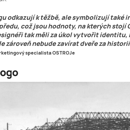
gu odkazují k těžbě, ale symbolizují také 
předu, což jsou hodnoty, na kterých stoj
ignéři tak měli za úkol vytvořit identitu,
e zároveň nebude zavírat dveře za historií
rketingový specialista OSTROJe
logo