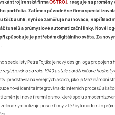
vská strojírenská firma
OSTROJ
, reaguje na proměny 
ho portfolia. Zatímco původně se firma specializoval
těžbu uhlí, nyní se zaměřuje na inovace, například 
áž tunelů a průmyslové automatizační linky. Nové lo
e přizpůsobuje je potřebám digitálního světa. Za nový
S
.
 specialisty Petra Fojtíka je nový design loga propojen s h
e registrováno od roku 1949 a stále odráží klíčové hodnot
ý styl představila na veřejných akcích, jako je Mezinárodní st
 bude nová identita integrována do interních procesů a ka
tí změn je i nové firemní písmo, které spolu s modernizov
ny zelené symbolizuje posun firmy z těžby k moderním prů
tům.