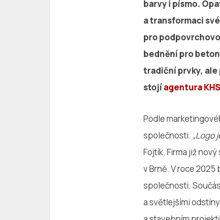
barvy i písmo. Opa
a transformaci své
pro podpovrchovou 
bednění pro beton
tradiční prvky, al
stojí
agentura KH
Podle marketingového
společnosti.
„Logo j
Fojtík. Firma již nov
v Brně. V roce 2025
společnosti. Součás
a světlejšími odstí
a stavebním projek