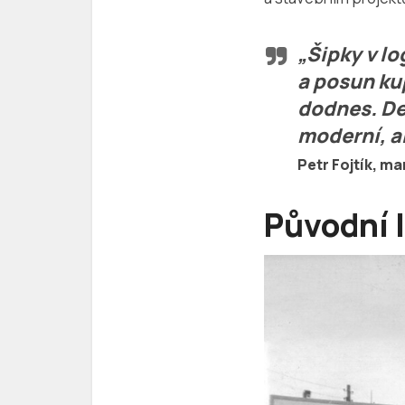
„Šipky v lo
a posun ku
dodnes. Des
moderní, al
Petr Fojtík
, ma
Původní 