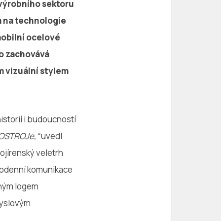
výrobního sektoru
a na technologie
mobilní ocelové
go zachovává
m vizuální stylem
istorií i budoucností
y OSTROJe,“
uvedl
rojírenský veletrh
ždodenní komunikace
aným logem
myslovým