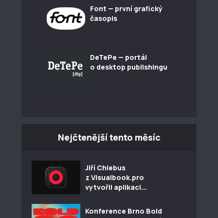
Font — první grafický
časopis
DeTePe — portál
o desktop publishingu
Nejčtenější tento měsíc
Jiří Chlebus
z Visualbook.pro
vytvořil aplikaci...
Konference Brno Bold