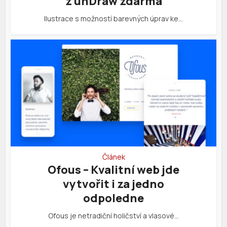
z unDraw zdarma
Ilustrace s možností barevných úprav ke…
Článek
Ofous – Kvalitní web jde
vytvořit i za jedno
odpoledne
Ofous je netradiční holičství a vlasové…