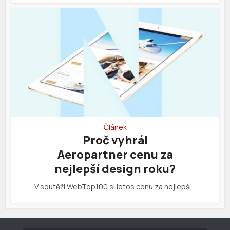
Článek
Proč vyhrál
Aeropartner cenu za
nejlepší design roku?
V soutěži WebTop100 si letos cenu za nejlepší…