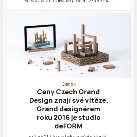
Ve Stavovském divadle proběhl 27. března…
Článek
Ceny Czech Grand
Design znají své vítěze.
Grand designérem
roku 2016 je studio
deFORM
V úterý 21. března byli oceněni nejlepší…