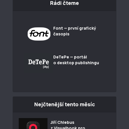
Rádi čteme
Font — první grafický
časopis
DeTePe — portál
o desktop publishingu
Nejčtenější tento měsíc
Jiří Chlebus
z Visualbook.pro