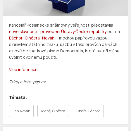
Kancelář Poslanecké sněmovny veřejnosti představila
nové slavnostní provedení Ústavy České republiky
od tria
Báchor
–
Činčera
–
Novák
— modrou papírovou vazbu
s reliéfem státního znaku, sazbu v trikolorových barvách
a nové bezpatkové písmo Democratia, které autoři plánují
uvolnit k volnému použití.
Více informací
Zdroj a foto: psp.cz
Jan Novák
Matěj Činčera
Ondřej Báchor