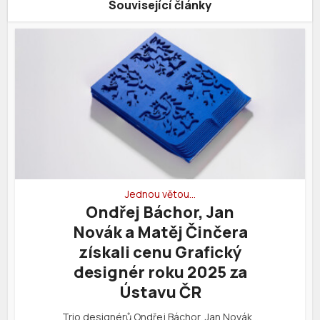
Související články
Jednou větou…
Ondřej Báchor, Jan
Novák a Matěj Činčera
získali cenu Grafický
designér roku 2025 za
Ústavu ČR
Trio designérů Ondřej Báchor, Jan Novák…