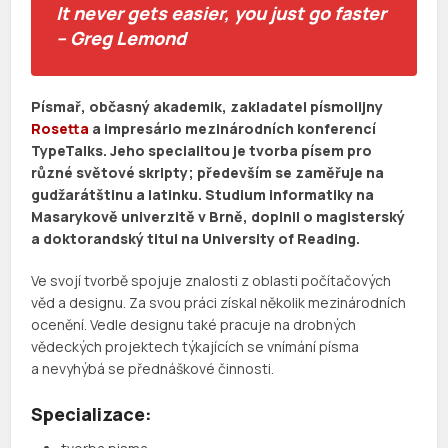
It never gets easier, you just go faster
– Greg Lemond
Písmař, občasný akademik, zakladatel písmolijny
Rosetta
a impresário mezinárodních konferencí
TypeTalks. Jeho specialitou je tvorba písem pro
různé světové skripty; především se zaměřuje na
gudžarátštinu a latinku. Studium informatiky na
Masarykově univerzitě v Brně, doplnil o magisterský
a doktorandský titul na University of Reading.
Ve svojí tvorbě spojuje znalosti z oblasti počítačových
věd a designu. Za svou práci získal několik mezinárodních
ocenění. Vedle designu také pracuje na drobných
vědeckých projektech týkajících se vnímání písma
a nevyhýbá se přednáškové činnosti.
Specializace: