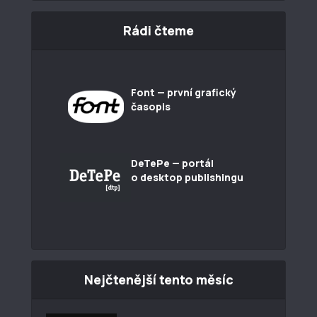
Rádi čteme
Font — první grafický
časopis
DeTePe — portál
o desktop publishingu
Nejčtenější tento měsíc