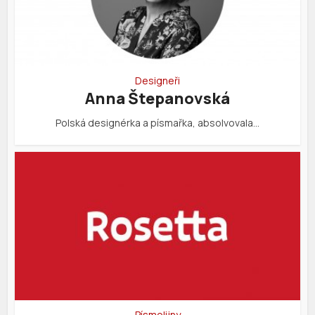
Designeři
Anna Štepanovská
Polská designérka a písmařka, absolvovala…
Písmolijny