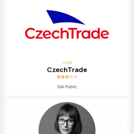
Loga
CzechTrade
S&K Public