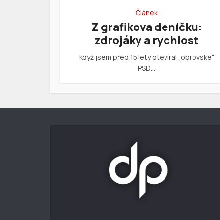
Článek
Z grafikova deníčku:
zdrojáky a rychlost
Když jsem před 15 lety otevíral „obrovské“
PSD…