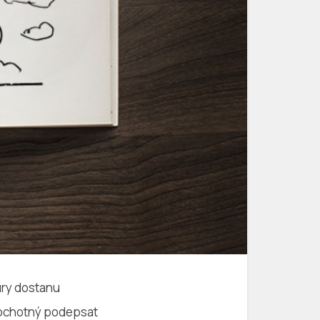
tury dostanu
ou ochotný podepsat