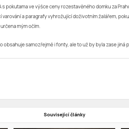
A s pokutama ve výšce ceny rozestavěného domku za Praho
í varování a paragrafy vyhrožující doživotním žalářem, poku
ní určena mým očím.
to obsahuje samozřejmě i fonty, ale to už by byla zase jiná 
Související články