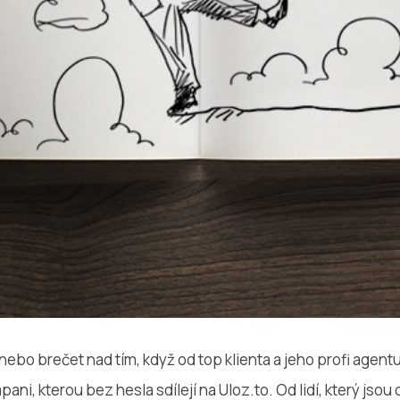
 nebo brečet nad tím, když od top klienta a jeho profi agen
ani, kterou bez hesla sdílejí na Uloz.to. Od lidí, který js