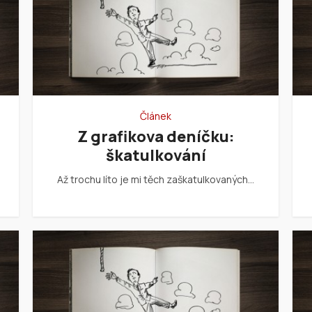
Článek
Z grafikova deníčku:
škatulkování
Až trochu líto je mi těch zaškatulkovaných…