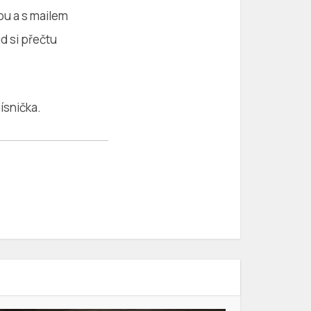
u a s mailem
d si přečtu
písnička.