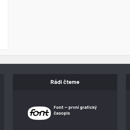
Rádi čteme
Font — první grafický
časopis