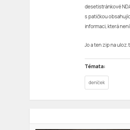
desetistránkové ND
s patičkou obsahujíc
informaci, která ne
Jo a ten zip na uloz.
deníček