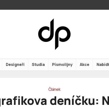
Designeři
Studia
Písmolijny
Akce
Nabíd
Článek
grafikova deníčku: 