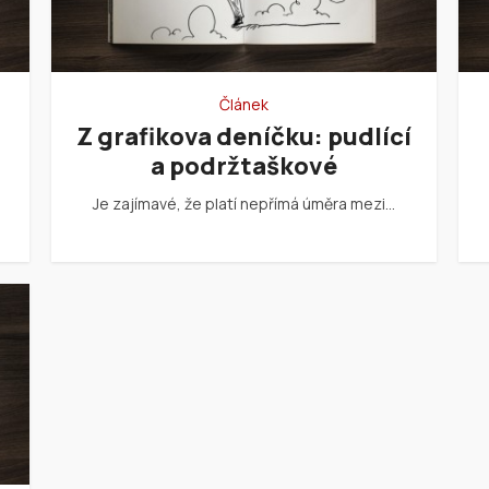
Článek
Z grafikova deníčku: pudlící
a podržtaškové
Je zajímavé, že platí nepřímá úměra mezi…