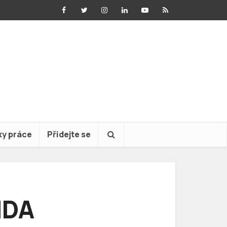
ky práce
Přidejte se
NDA