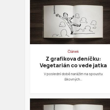
Článek
Z grafikova deníčku:
Vegetarián co vede jatka
V poslední době narážím na spoustu
šikovných…