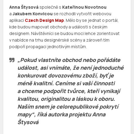
Anna Štysová
společně s
Kateřinou Novotnou
a
Jakubem Konvicou
se rozhodli vytvořit webovou
aplikaci
Czech Design Map
. Mělo by se jednat o portál,
kde budou mapovat obchody a události s českým
designem. Návštěvníci se budou moci lehce zorientovat
v nabídce na trhu designérské scény a zároveň tím
podpoří propagaci jednotlivým místům.
„Pokud vlastníte obchod nebo pořádáte
událost, asi vnímáte, že není jednoduché
konkurovat dovozovému zboží, byť je
méně kvalitní. Ceníme si vaší činnosti
a chceme podpořit tvůrce, kteří vynikají
kvalitou, originalitou a láskou k oboru.
Naším snem je celorepublikové pokrytí
mapy“, říká autorka projektu
Anna
Štysová