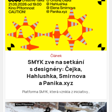
Článek
SMYK zve na setkání
s designéry: Čejka,
Hahlushka, Smirnova
a Panika.xyz
Platforma SMYK, která vznikla z iniciativy…