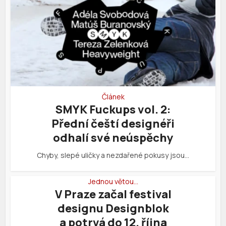
Článek
SMYK Fuckups vol. 2:
Přední čeští designéři
odhalí své neúspěchy
Chyby, slepé uličky a nezdařené pokusy jsou…
Jednou větou…
V Praze začal festival
designu Designblok
a potrvá do 12. října