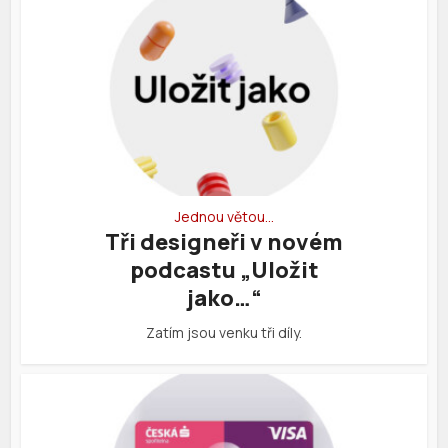
Jednou větou…
Tři designeři v novém
podcastu „Uložit
jako…“
Zatím jsou venku tři díly.