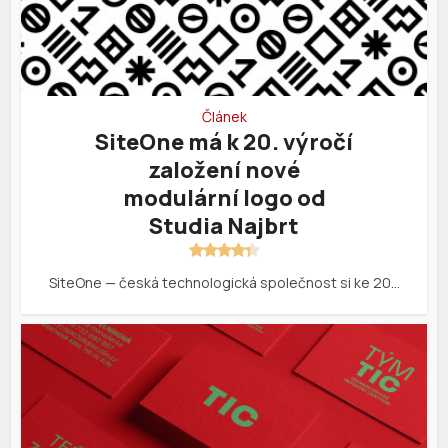
Článek
SiteOne má k 20. výročí
založení nové
modulární logo od
Studia Najbrt
SiteOne — česká technologická společnost si ke 20…