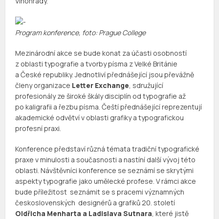
Vinohrady.
Program konference, foto: Prague College
Mezinárodní akce se bude konat za účasti osobností
z oblasti typografie a tvorby písma z Velké Británie
a České republiky. Jednotliví přednášející jsou převážně
členy organizace
Letter Exchange
, sdružující
profesionály ze široké škály disciplín od typografie až
po kaligrafii a řezbu písma. Čeští přednášející reprezentují
akademické odvětví v oblasti grafiky a typografickou
profesní praxi.
Konference představí různá témata tradiční typografické
praxe v minulosti a současnosti a nastíní další vývoj této
oblasti. Návštěvníci konference se seznámí se skrytými
aspekty typografie jako umělecké profese. V rámci akce
bude příležitost seznámit se s pracemi významných
československých designérů a grafiků 20. století
Oldřicha Menharta a Ladislava Sutnara
, které jistě