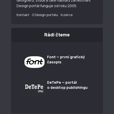
designerů, studií a také nabídky zaměstnání.
Design portál funguje od roku 2005.
Kontakt
O Design portálu
Inzerce
Rádi čteme
Font — první grafický
časopis
DeTePe — portál
o desktop publishingu