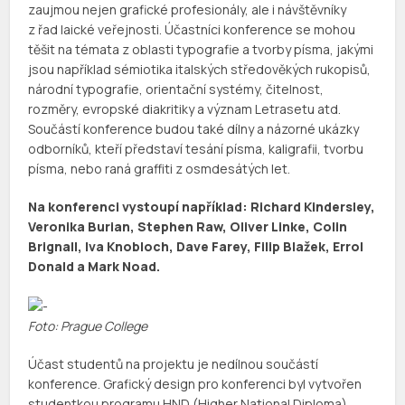
zaujmou nejen grafické profesionály, ale i návštěvníky
z řad laické veřejnosti. Účastníci konference se mohou
těšit na témata z oblasti typografie a tvorby písma, jakými
jsou například sémiotika italských středověkých rukopisů,
národní typografie, orientační systémy, čitelnost,
rozměry, evropské diakritiky a význam Letrasetu atd.
Součástí konference budou také dílny a názorné ukázky
odborníků, kteří představí tesání písma, kaligrafii, tvorbu
písma, nebo raná graffiti z osmdesátých let.
Na konferenci vystoupí například: Richard Kindersley,
Veronika Burian, Stephen Raw, Oliver Linke, Colin
Brignall, Iva Knobloch, Dave Farey, Filip Blažek, Errol
Donald a Mark Noad.
Foto: Prague College
Účast studentů na projektu je nedílnou součástí
konference. Grafický design pro konferenci byl vytvořen
studentkou programu HND (Higher National Diploma)