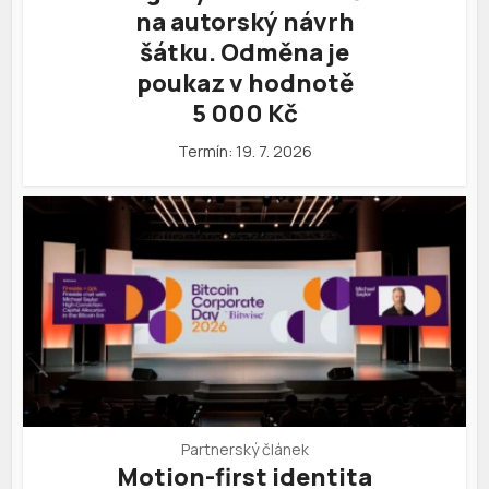
na autorský návrh
šátku. Odměna je
poukaz v hodnotě
5 000 Kč
Termín: 19. 7. 2026
Partnerský článek
Motion-first identita