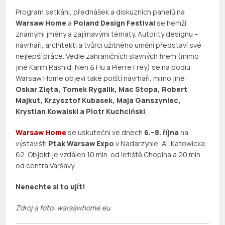
Program setkání, přednášek a diskuzních panelů na
Warsaw Home
a
Poland Design Festival
se hemží
známými jmény a zajímavými tématy. Autority designu –
návrháři, architekti a tvůrci užitného umění představí své
nejlepší práce. Vedle zahraničních slavných firem (mimo
jiné Karim Rashid, Neri & Hu a Pierre Frey) se na podiu
Warsaw Home objeví také polští návrháři, mimo jiné:
Oskar Zięta, Tomek Rygalik, Mac Stopa, Robert
Majkut, Krzysztof Kubasek, Maja Ganszyniec,
Krystian Kowalski a Piotr Kuchciński
.
Warsaw Home
se uskuteční ve dnech
6.–8. října
na
výstavišti
Ptak Warsaw Expo
v Nadarzynie, Al. Katowicka
62. Objekt je vzdálen 10 min. od letiště Chopina a 20 min.
od centra Varšavy.
Nenechte si to ujít!
Zdroj a foto: warsawhome.eu