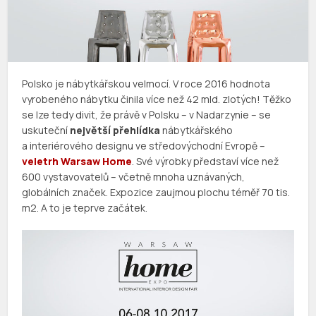
Polsko je nábytkářskou velmocí. V roce 2016 hodnota
vyrobeného nábytku činila více než 42 mld. zlotých! Těžko
se lze tedy divit, že právě v Polsku – v Nadarzynie – se
uskuteční
největší přehlídka
nábytkářského
a interiérového designu ve středovýchodní Evropě –
veletrh Warsaw Home
. Své výrobky představí více než
600 vystavovatelů – včetně mnoha uznávaných,
globálních značek. Expozice zaujmou plochu téměř 70 tis.
m2. A to je teprve začátek.