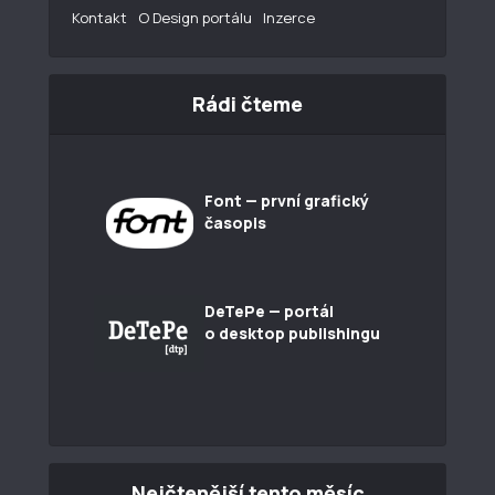
Kontakt
O Design portálu
Inzerce
Rádi čteme
Font — první grafický
časopis
DeTePe — portál
o desktop publishingu
Nejčtenější tento měsíc