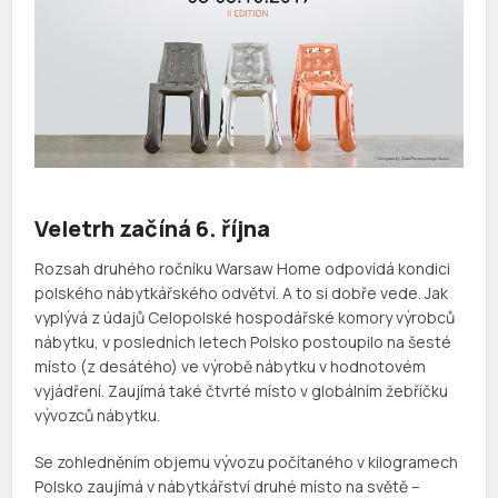
Veletrh začíná 6. října
Rozsah druhého ročníku Warsaw Home odpovídá kondici
polského nábytkářského odvětví. A to si dobře vede. Jak
vyplývá z údajů Celopolské hospodářské komory výrobců
nábytku, v posledních letech Polsko postoupilo na šesté
místo (z desátého) ve výrobě nábytku v hodnotovém
vyjádření. Zaujímá také čtvrté místo v globálním žebříčku
vývozců nábytku.
Se zohledněním objemu vývozu počítaného v kilogramech
Polsko zaujímá v nábytkářství druhé místo na světě –