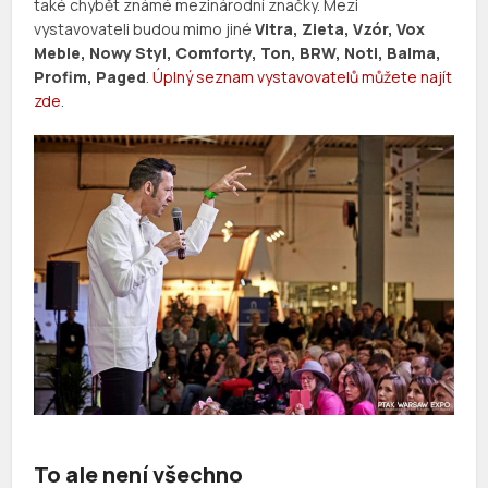
také chybět známé mezinárodní značky. Mezi
vystavovateli budou mimo jiné
Vitra, Zieta, Vzór, Vox
Meble, Nowy Styl, Comforty, Ton, BRW, Noti, Balma,
Profim, Paged
.
Úplný seznam vystavovatelů můžete najít
zde
.
To ale není všechno